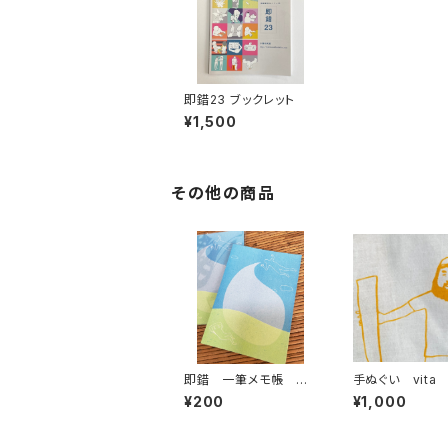
即錯23 ブックレット
¥1,500
その他の商品
即錯 一筆メモ帳 ね
手ぬぐい vita
ころぶ
¥200
¥1,000