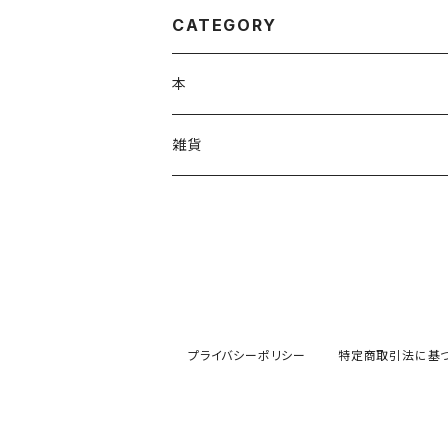
CATEGORY
本
雑貨
Tシャツ
kids T
ハンカチ
受注生産T
プライバシーポリシー
特定商取引法に基