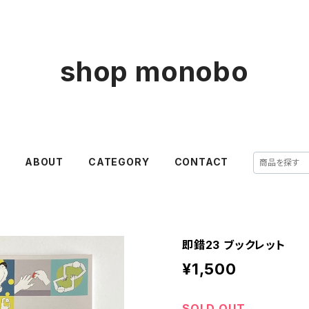
shop monobo
E
ABOUT
CATEGORY
CONTACT
即錯23 ブックレット
¥1,500
SOLD OUT